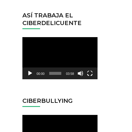
ASÍ TRABAJA EL
CIBERDELICUENTE
Reproductor
de
vídeo
00:00
03:58
CIBERBULLYING
Reproductor
de