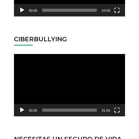
00:00
03:58
CIBERBULLYING
Reproductor
de
vídeo
00:00
01:54