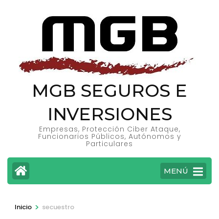
Saltar
al
contenido
(presiona
la
tecla
MGB SEGUROS E
Intro)
INVERSIONES
Empresas, Protección Ciber Ataque,
Funcionarios Públicos, Autónomos y
Particulares
MENÚ
>
Inicio
secuestro