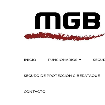
Saltar
al
contenido
(presiona
la
tecla
Intro)
INICIO
FUNCIONARIOS
SEGUR
SEGURO DE PROTECCIÓN CIBERATAQUE
CONTACTO