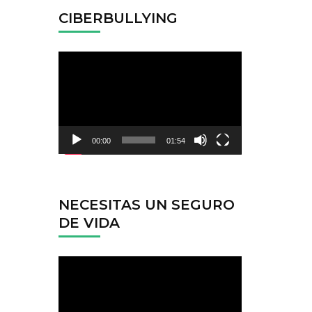
CIBERBULLYING
Reproductor
de
vídeo
00:00
01:54
NECESITAS UN SEGURO
DE VIDA
Reproductor
de
vídeo