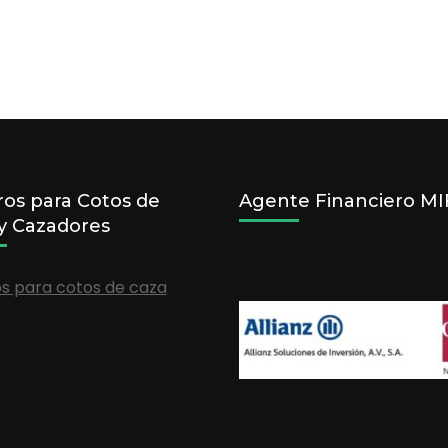
os para Cotos de
Agente Financiero MIF
y Cazadores
s para cotos de caza